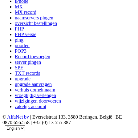
iPhone
MX
MX record
naamservers pingen
overzicht bestellingen
PHP
PHP versie
ping
poorten
POP3
Record toevoegen
server pingen
SPF
TXT records
upgrade
upgrade aanvragen
verhuis domeinnaam
vroegtijdig verlengen
wijzigingen doorvoeren
zakelijk account
©
AlfaNet bv
| Everselstraat 133, 3580 Beringen, België | BE
0870.656.558 | +32 (0) 13 555 387