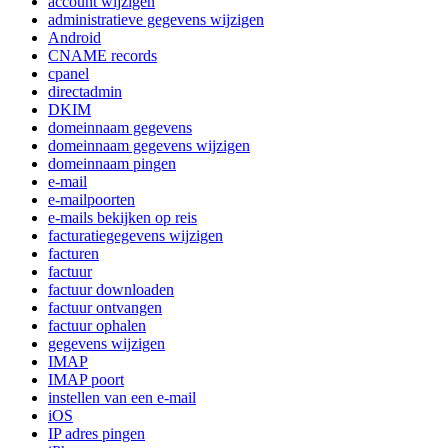
account wijzigen
administratieve gegevens wijzigen
Android
CNAME records
cpanel
directadmin
DKIM
domeinnaam gegevens
domeinnaam gegevens wijzigen
domeinnaam pingen
e-mail
e-mailpoorten
e-mails bekijken op reis
facturatiegegevens wijzigen
facturen
factuur
factuur downloaden
factuur ontvangen
factuur ophalen
gegevens wijzigen
IMAP
IMAP poort
instellen van een e-mail
iOS
IP adres pingen