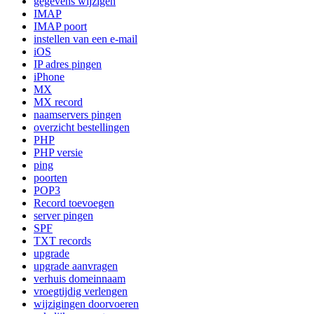
gegevens wijzigen
IMAP
IMAP poort
instellen van een e-mail
iOS
IP adres pingen
iPhone
MX
MX record
naamservers pingen
overzicht bestellingen
PHP
PHP versie
ping
poorten
POP3
Record toevoegen
server pingen
SPF
TXT records
upgrade
upgrade aanvragen
verhuis domeinnaam
vroegtijdig verlengen
wijzigingen doorvoeren