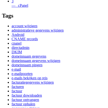
3
— cPanel
Tags
account wijzigen
administratieve gegevens wijzigen
Android
CNAME records
cpanel
directadmin
DKIM
domeinnaam gegevens
domeinnaam gegevens wijzigen
domeinnaam pingen
e-mail
e-mailpoorten
e-mails bekijken op reis
facturatiegegevens wijzigen
facturen
factuur
factuur downloaden
factuur ontvangen
factuur ophalen