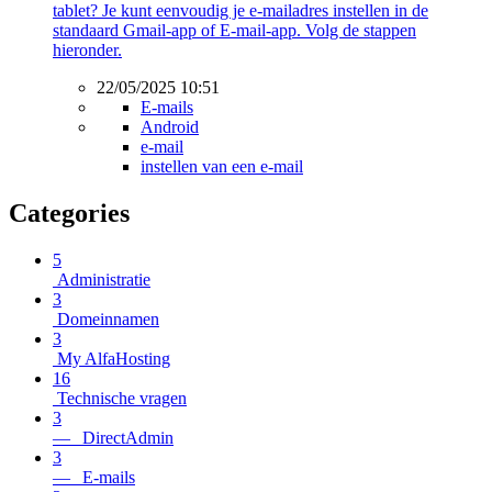
tablet? Je kunt eenvoudig je e-mailadres instellen in de
standaard Gmail-app of E-mail-app. Volg de stappen
hieronder.
22/05/2025 10:51
E-mails
Android
e-mail
instellen van een e-mail
Categories
5
Administratie
3
Domeinnamen
3
My AlfaHosting
16
Technische vragen
3
— DirectAdmin
3
— E-mails