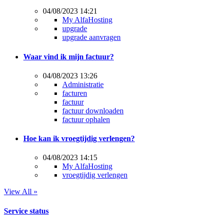
04/08/2023 14:21
My AlfaHosting
upgrade
upgrade aanvragen
Waar vind ik mijn factuur?
04/08/2023 13:26
Administratie
facturen
factuur
factuur downloaden
factuur ophalen
Hoe kan ik vroegtijdig verlengen?
04/08/2023 14:15
My AlfaHosting
vroegtijdig verlengen
View All »
Service status