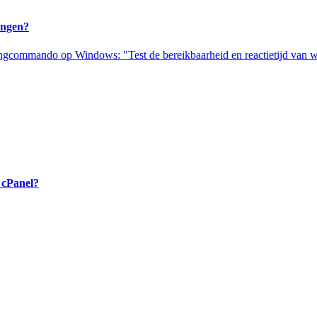
ingen?
pingcommando op Windows: "Test de bereikbaarheid en reactietijd van 
 cPanel?