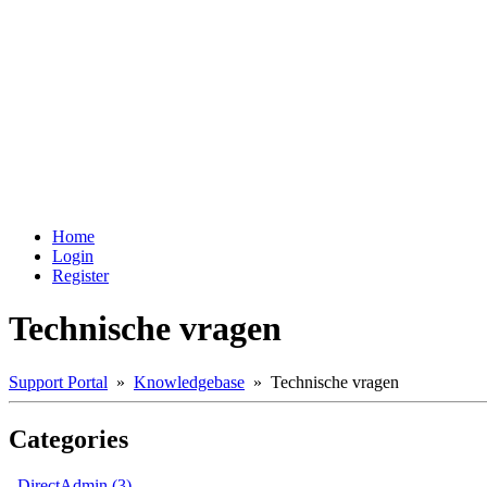
Home
Login
Register
Technische vragen
Support Portal
»
Knowledgebase
» Technische vragen
Categories
DirectAdmin (3)