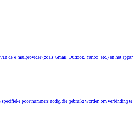
 van de e-mailprovider (zoals Gmail, Outlook, Yahoo, etc.) en het appa
e specifieke poortnummers nodig die gebruikt worden om verbinding te