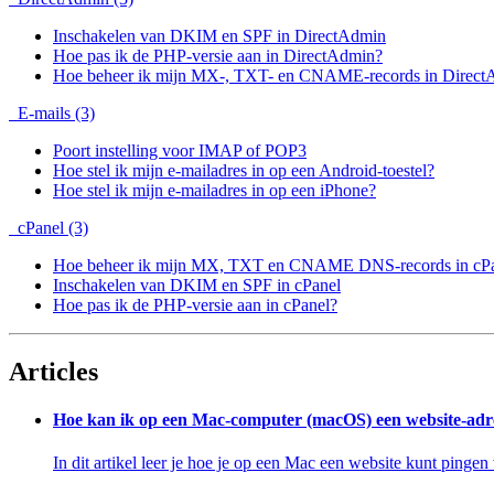
Inschakelen van DKIM en SPF in DirectAdmin
Hoe pas ik de PHP-versie aan in DirectAdmin?
Hoe beheer ik mijn MX-, TXT- en CNAME-records in Direct
E-mails (3)
Poort instelling voor IMAP of POP3
Hoe stel ik mijn e-mailadres in op een Android-toestel?
Hoe stel ik mijn e-mailadres in op een iPhone?
cPanel (3)
Hoe beheer ik mijn MX, TXT en CNAME DNS-records in cP
Inschakelen van DKIM en SPF in cPanel
Hoe pas ik de PHP-versie aan in cPanel?
Articles
Hoe kan ik op een Mac-computer (macOS) een website-adr
In dit artikel leer je hoe je op een Mac een website kunt pingen