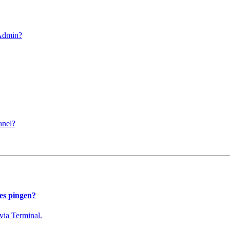
Admin?
anel?
es pingen?
 via Terminal.