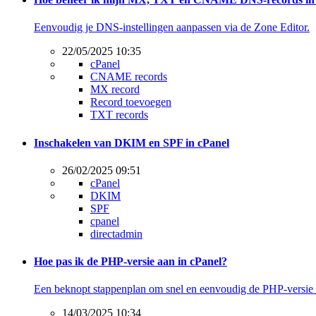
Eenvoudig je DNS-instellingen aanpassen via de Zone Editor.
22/05/2025 10:35
cPanel
CNAME records
MX record
Record toevoegen
TXT records
Inschakelen van DKIM en SPF in cPanel
26/02/2025 09:51
cPanel
DKIM
SPF
cpanel
directadmin
Hoe pas ik de PHP-versie aan in cPanel?
Een beknopt stappenplan om snel en eenvoudig de PHP-versie t
14/03/2025 10:34