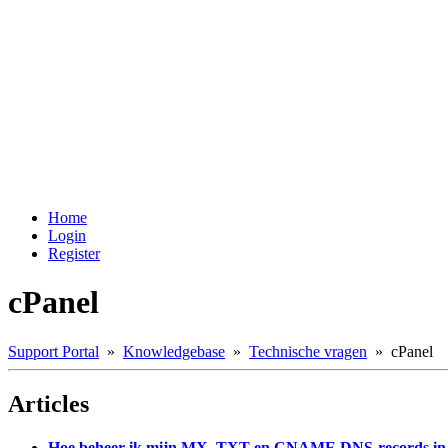
Home
Login
Register
cPanel
Support Portal
»
Knowledgebase
»
Technische vragen
» cPanel
Articles
Hoe beheer ik mijn MX, TXT en CNAME DNS-records in