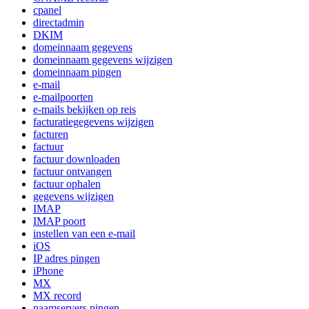
cpanel
directadmin
DKIM
domeinnaam gegevens
domeinnaam gegevens wijzigen
domeinnaam pingen
e-mail
e-mailpoorten
e-mails bekijken op reis
facturatiegegevens wijzigen
facturen
factuur
factuur downloaden
factuur ontvangen
factuur ophalen
gegevens wijzigen
IMAP
IMAP poort
instellen van een e-mail
iOS
IP adres pingen
iPhone
MX
MX record
naamservers pingen