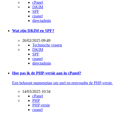
cPanel
DKIM
SPF
cpanel
directadmin
Wat zijn DKIM en SPF?
26/02/2025 09:49
Technische vragen
DKIM
SPF
cpanel
directadmin
Hoe pas ik de PHP-versie aan in cPanel?
Een beknopt stappenplan om snel en eenvoudig de PHP-versie t
14/03/2025 10:34
cPanel
PHP
PHP versie
cpanel