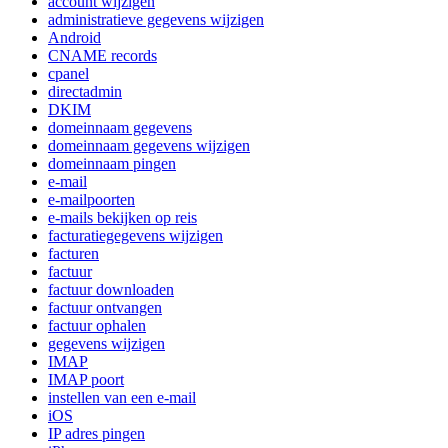
account wijzigen
administratieve gegevens wijzigen
Android
CNAME records
cpanel
directadmin
DKIM
domeinnaam gegevens
domeinnaam gegevens wijzigen
domeinnaam pingen
e-mail
e-mailpoorten
e-mails bekijken op reis
facturatiegegevens wijzigen
facturen
factuur
factuur downloaden
factuur ontvangen
factuur ophalen
gegevens wijzigen
IMAP
IMAP poort
instellen van een e-mail
iOS
IP adres pingen