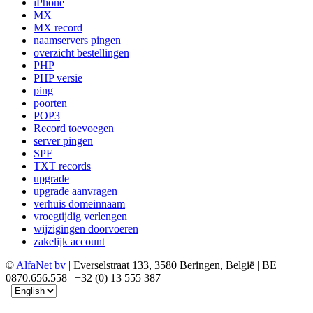
iPhone
MX
MX record
naamservers pingen
overzicht bestellingen
PHP
PHP versie
ping
poorten
POP3
Record toevoegen
server pingen
SPF
TXT records
upgrade
upgrade aanvragen
verhuis domeinnaam
vroegtijdig verlengen
wijzigingen doorvoeren
zakelijk account
©
AlfaNet bv
| Everselstraat 133, 3580 Beringen, België | BE
0870.656.558 | +32 (0) 13 555 387