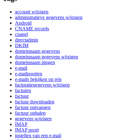
account wijzigen
administratieve gegevens wijzigen
Android
CNAME records
cpanel
directadmin
DKIM
domeinnaam gegevens
domeinnaam gegevens wijzigen
domeinnaam pingen
e-mail
e-mailpoorten
e-mails bekijken op reis
facturatiegegevens wijzigen
facturen
factuur
factuur downloaden
factuur ontvangen
factuur ophalen
gegevens wijzigen
IMAP
IMAP poort
instellen van een e-mail