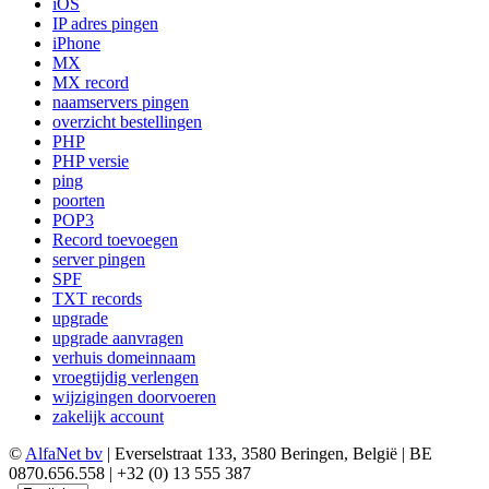
iOS
IP adres pingen
iPhone
MX
MX record
naamservers pingen
overzicht bestellingen
PHP
PHP versie
ping
poorten
POP3
Record toevoegen
server pingen
SPF
TXT records
upgrade
upgrade aanvragen
verhuis domeinnaam
vroegtijdig verlengen
wijzigingen doorvoeren
zakelijk account
©
AlfaNet bv
| Everselstraat 133, 3580 Beringen, België | BE
0870.656.558 | +32 (0) 13 555 387